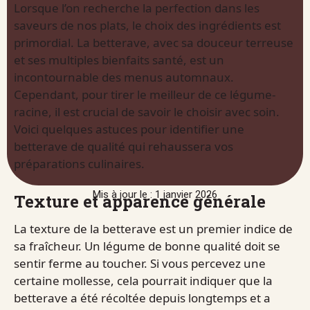
Lorsque l’on recherche la perfection dans les
saveurs de nos plats, le choix des ingrédients est
primordial. La betterave, avec sa douceur terreuse
et ses multiples bienfaits santé, est un
incontournable des menus automnaux.
Cependant, pour tirer le meilleur de ce légume-
racine, il est crucial de savoir le choisir avec soin.
Voici quelques astuces pour identifier une
betterave de qualité qui rehaussera vos
préparations culinaires.
Mis à jour le : 1 janvier 2026
Texture et apparence générale
La texture de la betterave est un premier indice de
sa fraîcheur. Un légume de bonne qualité doit se
sentir ferme au toucher. Si vous percevez une
certaine mollesse, cela pourrait indiquer que la
betterave a été récoltée depuis longtemps et a