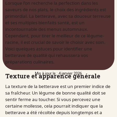
Lorsque l’on recherche la perfection dans les
saveurs de nos plats, le choix des ingrédients est
primordial. La betterave, avec sa douceur terreuse
et ses multiples bienfaits santé, est un
incontournable des menus automnaux.
Cependant, pour tirer le meilleur de ce légume-
racine, il est crucial de savoir le choisir avec soin.
Voici quelques astuces pour identifier une
betterave de qualité qui rehaussera vos
préparations culinaires.
Mis à jour le : 4 janvier 2026
Texture et apparence générale
La texture de la betterave est un premier indice de
sa fraîcheur. Un légume de bonne qualité doit se
sentir ferme au toucher. Si vous percevez une
certaine mollesse, cela pourrait indiquer que la
betterave a été récoltée depuis longtemps et a