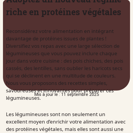
riche en protéines végétales
Reconsidérez votre alimentation en intégrant
davantage de protéines issues de plantes !
Diversifiez vos repas avec une large sélection de
légumineuses que vous pouvez inclure chaque
jour dans votre cuisine : des pois chiches, des pois
cassés, des lentilles, sans oublier les haricots secs
qui se déclinent en une multitude de couleurs.
Nous vous proposons des recettes simples,
savoureuses et innovantes pour préparer ces
Mis à jour le : 11 septembre 2025
légumineuses.
Les légumineuses sont non seulement un
excellent moyen d’enrichir votre alimentation avec
des protéines végétales, mais elles sont aussi une