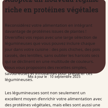
riche en protéines végétales
Reconsidérez votre alimentation en intégrant
davantage de protéines issues de plantes !
Diversifiez vos repas avec une large sélection de
légumineuses que vous pouvez inclure chaque
jour dans votre cuisine : des pois chiches, des pois
cassés, des lentilles, sans oublier les haricots secs
qui se déclinent en une multitude de couleurs.
Nous vous proposons des recettes simples,
savoureuses et innovantes pour préparer ces
Mis à jour le : 10 septembre 2025
légumineuses.
Les légumineuses sont non seulement un
excellent moyen d’enrichir votre alimentation avec
des protéines végétales, mais elles sont aussi une