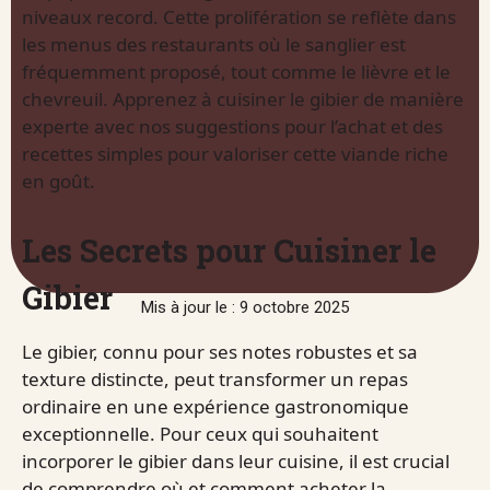
niveaux record. Cette prolifération se reflète dans
les menus des restaurants où le sanglier est
fréquemment proposé, tout comme le lièvre et le
chevreuil. Apprenez à cuisiner le gibier de manière
experte avec nos suggestions pour l’achat et des
recettes simples pour valoriser cette viande riche
en goût.
Les Secrets pour Cuisiner le
Gibier
Mis à jour le : 9 octobre 2025
Le gibier, connu pour ses notes robustes et sa
texture distincte, peut transformer un repas
ordinaire en une expérience gastronomique
exceptionnelle. Pour ceux qui souhaitent
incorporer le gibier dans leur cuisine, il est crucial
de comprendre où et comment acheter la