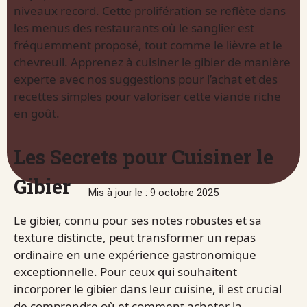
niveaux record. Cette prolifération se reflète dans
les menus des restaurants où le sanglier est
fréquemment proposé, tout comme le lièvre et le
chevreuil. Apprenez à cuisiner le gibier de manière
experte avec nos suggestions pour l’achat et des
recettes simples pour valoriser cette viande riche
en goût.
Les Secrets pour Cuisiner le
Gibier
Mis à jour le : 9 octobre 2025
Le gibier, connu pour ses notes robustes et sa
texture distincte, peut transformer un repas
ordinaire en une expérience gastronomique
exceptionnelle. Pour ceux qui souhaitent
incorporer le gibier dans leur cuisine, il est crucial
de comprendre où et comment acheter la