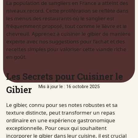
La population de sangliers en France a atteint des
niveaux record. Cette prolifération se reflète dans
les menus des restaurants où le sanglier est
fréquemment proposé, tout comme le lièvre et le
chevreuil. Apprenez à cuisiner le gibier de manière
experte avec nos suggestions pour l’achat et des
recettes simples pour valoriser cette viande riche
en goût.
Les Secrets pour Cuisiner le
Gibier
Mis à jour le : 16 octobre 2025
Le gibier, connu pour ses notes robustes et sa
texture distincte, peut transformer un repas
ordinaire en une expérience gastronomique
exceptionnelle. Pour ceux qui souhaitent
incorporer le gibier dans leur cuisine, il est crucial