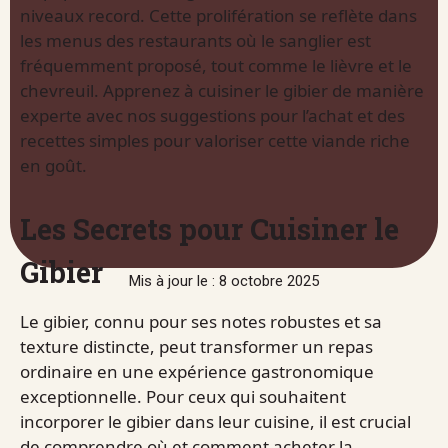
niveaux record. Cette prolifération se reflète dans
les menus des restaurants où le sanglier est
fréquemment proposé, tout comme le lièvre et le
chevreuil. Apprenez à cuisiner le gibier de manière
experte avec nos suggestions pour l’achat et des
recettes simples pour valoriser cette viande riche
en goût.
Les Secrets pour Cuisiner le
Gibier
Mis à jour le : 8 octobre 2025
Le gibier, connu pour ses notes robustes et sa
texture distincte, peut transformer un repas
ordinaire en une expérience gastronomique
exceptionnelle. Pour ceux qui souhaitent
incorporer le gibier dans leur cuisine, il est crucial
de comprendre où et comment acheter la