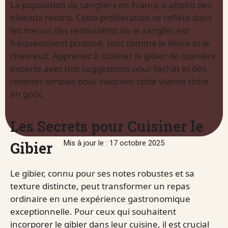
La population de sangliers en France a atteint des
niveaux record. Cette prolifération se reflète dans
les menus des restaurants où le sanglier est
fréquemment proposé, tout comme le lièvre et le
chevreuil. Apprenez à cuisiner le gibier de manière
experte avec nos suggestions pour l’achat et des
recettes simples pour valoriser cette viande riche
en goût.
Les Secrets pour Cuisiner le
Gibier
Mis à jour le : 17 octobre 2025
Le gibier, connu pour ses notes robustes et sa
texture distincte, peut transformer un repas
ordinaire en une expérience gastronomique
exceptionnelle. Pour ceux qui souhaitent
incorporer le gibier dans leur cuisine, il est crucial