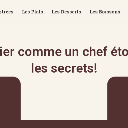
ntrées
Les Plats
Les Desserts
Les Boissons
bier comme un chef éto
les secrets!