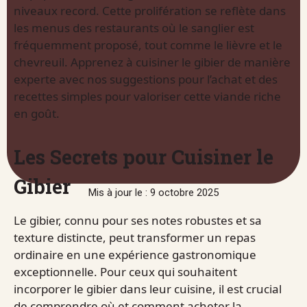
niveaux record. Cette prolifération se reflète dans
les menus des restaurants où le sanglier est
fréquemment proposé, tout comme le lièvre et le
chevreuil. Apprenez à cuisiner le gibier de manière
experte avec nos suggestions pour l’achat et des
recettes simples pour valoriser cette viande riche
en goût.
Les Secrets pour Cuisiner le
Gibier
Mis à jour le : 9 octobre 2025
Le gibier, connu pour ses notes robustes et sa
texture distincte, peut transformer un repas
ordinaire en une expérience gastronomique
exceptionnelle. Pour ceux qui souhaitent
incorporer le gibier dans leur cuisine, il est crucial
de comprendre où et comment acheter la