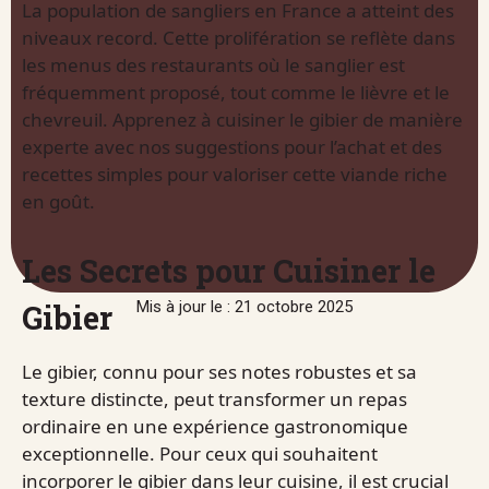
La population de sangliers en France a atteint des
niveaux record. Cette prolifération se reflète dans
les menus des restaurants où le sanglier est
fréquemment proposé, tout comme le lièvre et le
chevreuil. Apprenez à cuisiner le gibier de manière
experte avec nos suggestions pour l’achat et des
recettes simples pour valoriser cette viande riche
en goût.
Les Secrets pour Cuisiner le
Gibier
Mis à jour le : 21 octobre 2025
Le gibier, connu pour ses notes robustes et sa
texture distincte, peut transformer un repas
ordinaire en une expérience gastronomique
exceptionnelle. Pour ceux qui souhaitent
incorporer le gibier dans leur cuisine, il est crucial