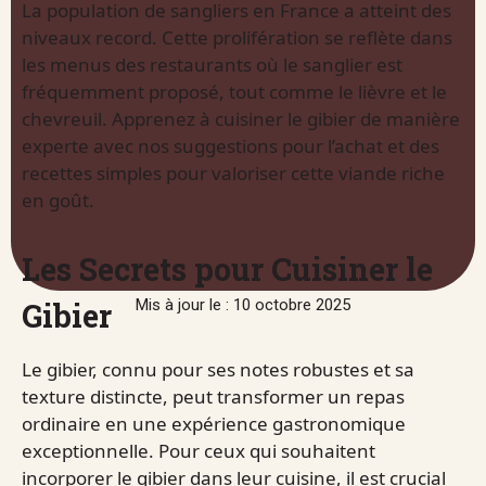
La population de sangliers en France a atteint des
niveaux record. Cette prolifération se reflète dans
les menus des restaurants où le sanglier est
fréquemment proposé, tout comme le lièvre et le
chevreuil. Apprenez à cuisiner le gibier de manière
experte avec nos suggestions pour l’achat et des
recettes simples pour valoriser cette viande riche
en goût.
Les Secrets pour Cuisiner le
Gibier
Mis à jour le : 10 octobre 2025
Le gibier, connu pour ses notes robustes et sa
texture distincte, peut transformer un repas
ordinaire en une expérience gastronomique
exceptionnelle. Pour ceux qui souhaitent
incorporer le gibier dans leur cuisine, il est crucial