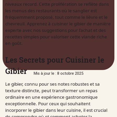
niveaux record. Cette prolifération se reflète dans
les menus des restaurants où le sanglier est
fréquemment proposé, tout comme le lièvre et le
chevreuil. Apprenez à cuisiner le gibier de manière
experte avec nos suggestions pour l’achat et des
recettes simples pour valoriser cette viande riche
en goût.
Les Secrets pour Cuisiner le
Gibier
Mis à jour le : 8 octobre 2025
Le gibier, connu pour ses notes robustes et sa
texture distincte, peut transformer un repas
ordinaire en une expérience gastronomique
exceptionnelle. Pour ceux qui souhaitent
incorporer le gibier dans leur cuisine, il est crucial
de comprendre où et comment acheter la