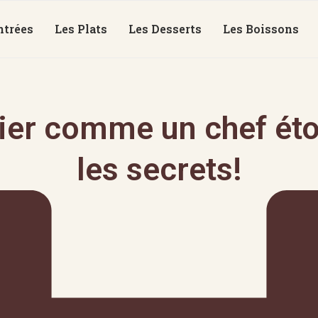
ntrées
Les Plats
Les Desserts
Les Boissons
bier comme un chef éto
les secrets!