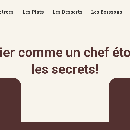
ntrées
Les Plats
Les Desserts
Les Boissons
bier comme un chef éto
les secrets!