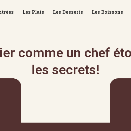
ntrées
Les Plats
Les Desserts
Les Boissons
bier comme un chef éto
les secrets!