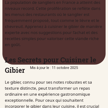
La population de sangliers en France a atteint des
niveaux record. Cette prolifération se reflète dans
les menus des restaurants où le sanglier est
fréquemment proposé, tout comme le lièvre et le
chevreuil. Apprenez à cuisiner le gibier de manière
experte avec nos suggestions pour l’achat et des
recettes simples pour valoriser cette viande riche
en goût.
Les Secrets pour Cuisiner le
Gibier
Mis à jour le : 11 octobre 2025
Le gibier, connu pour ses notes robustes et sa
texture distincte, peut transformer un repas
ordinaire en une expérience gastronomique
exceptionnelle. Pour ceux qui souhaitent
incorporer le gibier dans leur cuisine, il est crucial