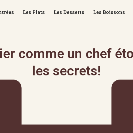
ntrées
Les Plats
Les Desserts
Les Boissons
bier comme un chef éto
les secrets!