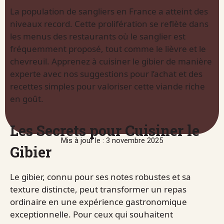
La population de sangliers en France a atteint des
niveaux record. Cette prolifération se reflète dans
les menus des restaurants où le sanglier est
fréquemment proposé, tout comme le lièvre et le
chevreuil. Apprenez à cuisiner le gibier de manière
experte avec nos suggestions pour l’achat et des
recettes simples pour valoriser cette viande riche
en goût.
Les Secrets pour Cuisiner le
Mis à jour le : 3 novembre 2025
Gibier
Le gibier, connu pour ses notes robustes et sa
texture distincte, peut transformer un repas
ordinaire en une expérience gastronomique
exceptionnelle. Pour ceux qui souhaitent