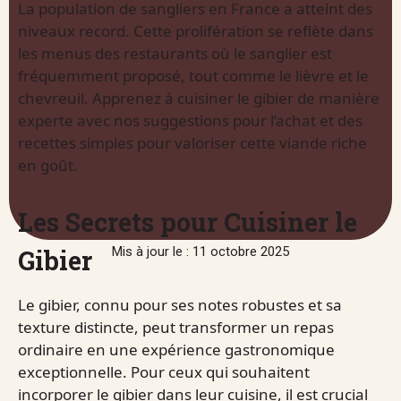
La population de sangliers en France a atteint des
niveaux record. Cette prolifération se reflète dans
les menus des restaurants où le sanglier est
fréquemment proposé, tout comme le lièvre et le
chevreuil. Apprenez à cuisiner le gibier de manière
experte avec nos suggestions pour l’achat et des
recettes simples pour valoriser cette viande riche
en goût.
Les Secrets pour Cuisiner le
Gibier
Mis à jour le : 11 octobre 2025
Le gibier, connu pour ses notes robustes et sa
texture distincte, peut transformer un repas
ordinaire en une expérience gastronomique
exceptionnelle. Pour ceux qui souhaitent
incorporer le gibier dans leur cuisine, il est crucial