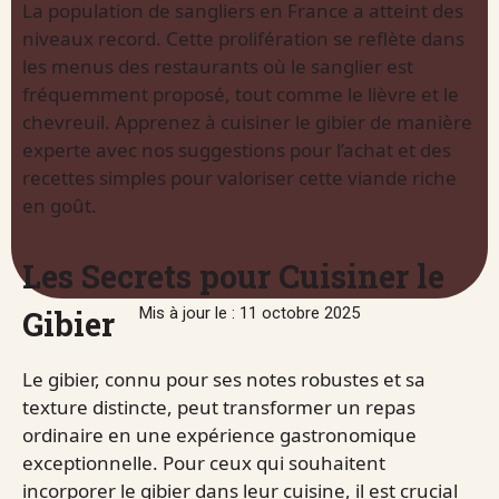
La population de sangliers en France a atteint des
niveaux record. Cette prolifération se reflète dans
les menus des restaurants où le sanglier est
fréquemment proposé, tout comme le lièvre et le
chevreuil. Apprenez à cuisiner le gibier de manière
experte avec nos suggestions pour l’achat et des
recettes simples pour valoriser cette viande riche
en goût.
Les Secrets pour Cuisiner le
Gibier
Mis à jour le : 11 octobre 2025
Le gibier, connu pour ses notes robustes et sa
texture distincte, peut transformer un repas
ordinaire en une expérience gastronomique
exceptionnelle. Pour ceux qui souhaitent
incorporer le gibier dans leur cuisine, il est crucial