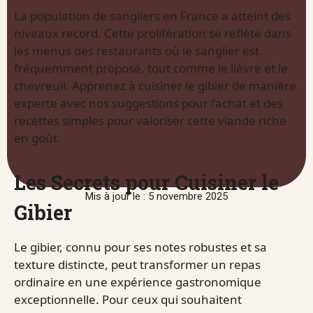
La population de sangliers en France a atteint des
niveaux record. Cette prolifération se reflète dans
les menus des restaurants où le sanglier est
fréquemment proposé, tout comme le lièvre et le
chevreuil. Apprenez à cuisiner le gibier de manière
experte avec nos suggestions pour l’achat et des
recettes simples pour valoriser cette viande riche
en goût.
Les Secrets pour Cuisiner le
Mis à jour le : 5 novembre 2025
Gibier
Le gibier, connu pour ses notes robustes et sa
texture distincte, peut transformer un repas
ordinaire en une expérience gastronomique
exceptionnelle. Pour ceux qui souhaitent