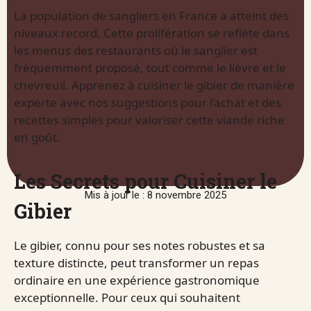
La population de sangliers en France a atteint des
niveaux record. Cette prolifération se reflète dans
les menus des restaurants où le sanglier est
fréquemment proposé, tout comme le lièvre et le
chevreuil. Apprenez à cuisiner le gibier de manière
experte avec nos suggestions pour l’achat et des
recettes simples pour valoriser cette viande riche
en goût.
Les Secrets pour Cuisiner le
Mis à jour le : 8 novembre 2025
Gibier
Le gibier, connu pour ses notes robustes et sa
texture distincte, peut transformer un repas
ordinaire en une expérience gastronomique
exceptionnelle. Pour ceux qui souhaitent