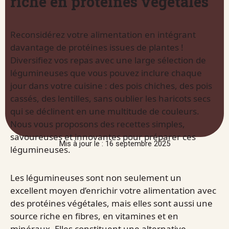
riche en protéines végétales
Reconsidérez votre alimentation en intégrant
davantage de protéines issues de plantes !
Diversifiez vos repas avec une large sélection de
légumineuses que vous pouvez inclure chaque
jour dans votre cuisine : des pois chiches, des pois
cassés, des lentilles, sans oublier les haricots secs
qui se déclinent en une multitude de couleurs.
Nous vous proposons des recettes simples,
savoureuses et innovantes pour préparer ces
Mis à jour le : 16 septembre 2025
légumineuses.
Les légumineuses sont non seulement un
excellent moyen d’enrichir votre alimentation avec
des protéines végétales, mais elles sont aussi une
source riche en fibres, en vitamines et en
minéraux. Elles constituent une alternative