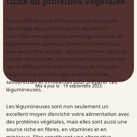
riche en protéines végétales
Reconsidérez votre alimentation en intégrant
davantage de protéines issues de plantes !
Diversifiez vos repas avec une large sélection de
légumineuses que vous pouvez inclure chaque
jour dans votre cuisine : des pois chiches, des pois
cassés, des lentilles, sans oublier les haricots secs
qui se déclinent en une multitude de couleurs.
Nous vous proposons des recettes simples,
savoureuses et innovantes pour préparer ces
Mis à jour le : 19 septembre 2025
légumineuses.
Les légumineuses sont non seulement un
excellent moyen d’enrichir votre alimentation avec
des protéines végétales, mais elles sont aussi une
source riche en fibres, en vitamines et en
minéraux. Elles constituent une alternative