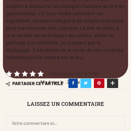
invitent à découvrir les multiples facettes du thé en
gastronomie. Ce livre révèle comment cet
ingrédient, souvent relégué à de simples infusions,
peut transformer l’art culinaire. Le thé se prête à
une variété de techniques de cuisine, allant du
pochage à la rôtisserie, en passant par le
déglaçage. Il est temps de le sortir de son contexte
habituel pour le mettre sur le feu.
Votez pour cet article
Mis à jour le : 22 mai 2026
PARTAGER CET ARTICLE
LAISSEZ UN COMMENTAIRE