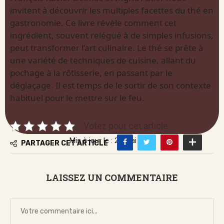
invitent à découvrir les multiples facettes du thé en
gastronomie. Ce livre révèle comment cet
ingrédient, souvent relégué à de simples infusions,
peut transformer l’art culinaire. Le thé se prête à
une variété de techniques de cuisine, allant du
pochage à la rôtisserie, en passant par le
déglaçage. Il est temps de le sortir de son contexte
habituel pour le mettre sur le feu.
Votez pour cet article
Mis à jour le : 22 mai 2026
PARTAGER CET ARTICLE
LAISSEZ UN COMMENTAIRE