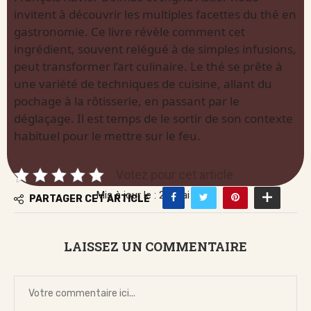
invitent à découvrir les multiples facettes du thé en
gastronomie. Ce livre révèle comment cet
ingrédient, souvent relégué à de simples infusions,
peut transformer l’art culinaire. Le thé se prête à
une variété de techniques de cuisine, allant du
pochage à la rôtisserie, en passant par le
déglaçage. Il est temps de le sortir de son contexte
habituel pour le mettre sur le feu.
Votez pour cet article
Mis à jour le : 23 mai 2026
PARTAGER CET ARTICLE
LAISSEZ UN COMMENTAIRE