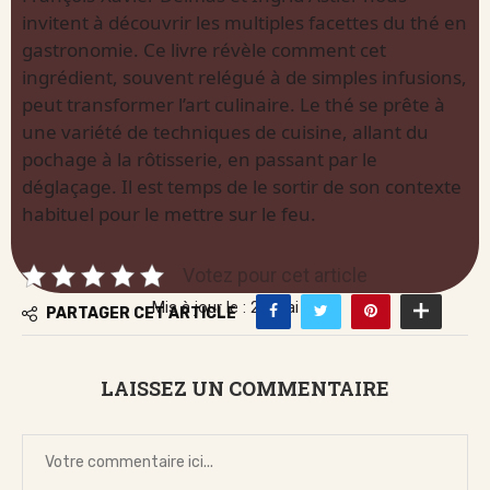
invitent à découvrir les multiples facettes du thé en
gastronomie. Ce livre révèle comment cet
ingrédient, souvent relégué à de simples infusions,
peut transformer l’art culinaire. Le thé se prête à
une variété de techniques de cuisine, allant du
pochage à la rôtisserie, en passant par le
déglaçage. Il est temps de le sortir de son contexte
habituel pour le mettre sur le feu.
Votez pour cet article
Mis à jour le : 24 mai 2026
PARTAGER CET ARTICLE
LAISSEZ UN COMMENTAIRE