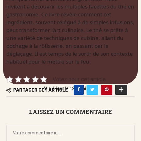
invitent à découvrir les multiples facettes du thé en
gastronomie. Ce livre révèle comment cet
ingrédient, souvent relégué à de simples infusions,
peut transformer l’art culinaire. Le thé se prête à
une variété de techniques de cuisine, allant du
pochage à la rôtisserie, en passant par le
déglaçage. Il est temps de le sortir de son contexte
habituel pour le mettre sur le feu.
Votez pour cet article
Mis à jour le : 24 mai 2026
PARTAGER CET ARTICLE
LAISSEZ UN COMMENTAIRE