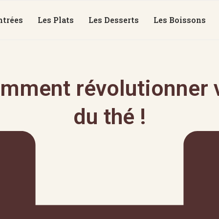
ntrées
Les Plats
Les Desserts
Les Boissons
mment révolutionner v
du thé !