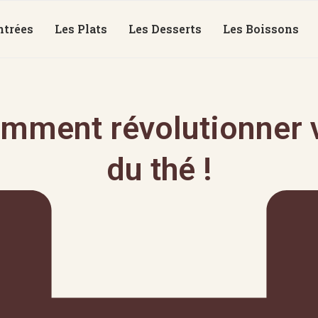
ntrées
Les Plats
Les Desserts
Les Boissons
mment révolutionner v
du thé !