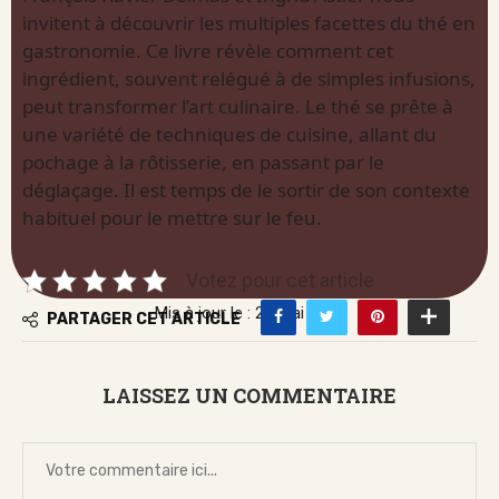
invitent à découvrir les multiples facettes du thé en
gastronomie. Ce livre révèle comment cet
ingrédient, souvent relégué à de simples infusions,
peut transformer l’art culinaire. Le thé se prête à
une variété de techniques de cuisine, allant du
pochage à la rôtisserie, en passant par le
déglaçage. Il est temps de le sortir de son contexte
habituel pour le mettre sur le feu.
Votez pour cet article
Mis à jour le : 26 mai 2026
PARTAGER CET ARTICLE
LAISSEZ UN COMMENTAIRE