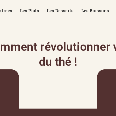
ntrées
Les Plats
Les Desserts
Les Boissons
mment révolutionner v
du thé !