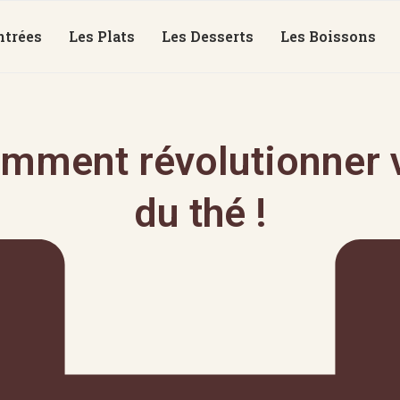
ntrées
Les Plats
Les Desserts
Les Boissons
mment révolutionner v
du thé !