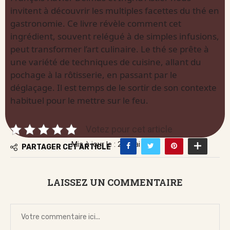
invitent à découvrir les multiples facettes du thé en
gastronomie. Ce livre révèle comment cet
ingrédient, souvent relégué à de simples infusions,
peut transformer l’art culinaire. Le thé se prête à
une variété de techniques de cuisine, allant du
pochage à la rôtisserie, en passant par le
déglaçage. Il est temps de le sortir de son contexte
habituel pour le mettre sur le feu.
Votez pour cet article
Mis à jour le : 28 mai 2026
PARTAGER CET ARTICLE
LAISSEZ UN COMMENTAIRE