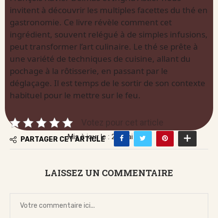
invitent à découvrir les multiples facettes du thé en
gastronomie. Ce livre révèle comment cet
ingrédient, souvent relégué à de simples infusions,
peut transformer l’art culinaire. Le thé se prête à
une variété de techniques de cuisine, allant du
pochage à la rôtisserie, en passant par le
déglaçage. Il est temps de le sortir de son contexte
habituel pour le mettre sur le feu.
Votez pour cet article
Mis à jour le : 28 mai 2026
PARTAGER CET ARTICLE
LAISSEZ UN COMMENTAIRE