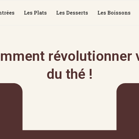
ntrées
Les Plats
Les Desserts
Les Boissons
mment révolutionner v
du thé !