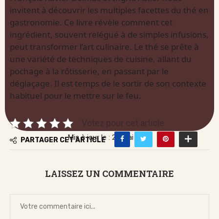
invitent à découvrir les multiples facettes du thé en
gastronomie. Ce livre révèle comment cet
ingrédient, souvent relégué à de simples infusions,
peut transformer l’art culinaire. Le thé se prête à
une variété de techniques de cuisine, allant du
pochage à la rôtisserie, en passant par le
déglaçage. Il est temps de le sortir de son contexte
habituel pour le mettre sur le feu.
Votez pour cet article
Mis à jour le : 29 mai 2026
PARTAGER CET ARTICLE
LAISSEZ UN COMMENTAIRE