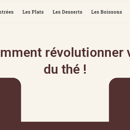
ntrées
Les Plats
Les Desserts
Les Boissons
mment révolutionner v
du thé !