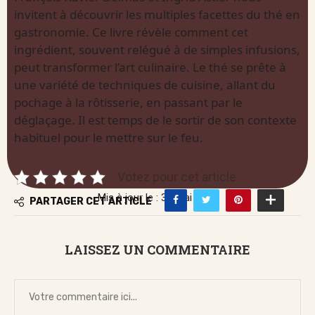
invitent à découvrir les multiples facettes du thé en
gastronomie. Ce livre révèle comment cet
ingrédient, souvent relégué à de simples infusions,
peut transformer l’art culinaire. Le thé se prête à
une variété de techniques de cuisine, allant du
pochage à la rôtisserie, en passant par le
déglaçage. Il est temps de le sortir de son contexte
habituel pour le mettre sur le feu.
Votez pour cet article
Mis à jour le : 30 mai 2026
PARTAGER CET ARTICLE
LAISSEZ UN COMMENTAIRE