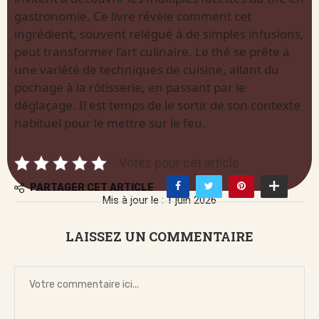
gastronomie. Ce livre révèle comment cet
ingrédient, souvent relégué à de simples infusions,
peut transformer l’art culinaire. Le thé se prête à
une variété de techniques de cuisine, allant du
pochage à la rôtisserie, en passant par le
déglaçage. Il est temps de le sortir de son contexte
habituel pour le mettre sur le feu.
Votez pour cet article
PARTAGER CET ARTICLE
Mis à jour le : 1 juin 2026
LAISSEZ UN COMMENTAIRE