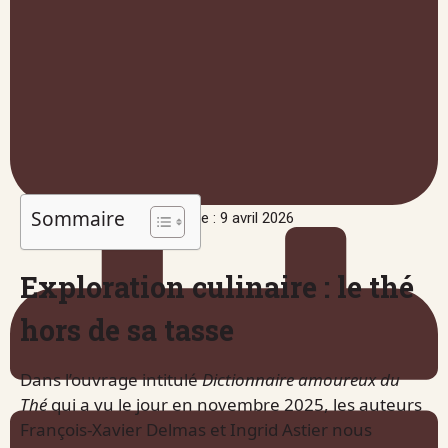
Sommaire
Publié le : 9 avril 2026
Exploration culinaire : le thé
hors de sa tasse
Dans l’ouvrage intitulé
Dictionnaire amoureux du
Thé
qui a vu le jour en novembre 2025, les auteurs
François-Xavier Delmas et Ingrid Astier nous