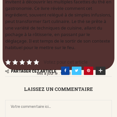
invitent à découvrir les multiples facettes du thé en
gastronomie. Ce livre révèle comment cet
ingrédient, souvent relégué à de simples infusions,
peut transformer l’art culinaire. Le thé se prête à
une variété de techniques de cuisine, allant du
pochage à la rôtisserie, en passant par le
déglaçage. Il est temps de le sortir de son contexte
habituel pour le mettre sur le feu.
Votez pour cet article
PARTAGER CET ARTICLE
Mis à jour le : 9 avril 2026
LAISSEZ UN COMMENTAIRE