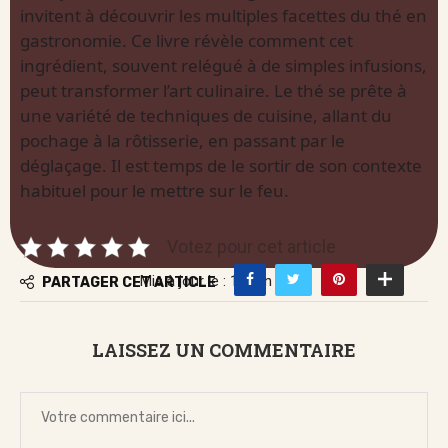
invitent à découvrir les multiples facettes du thé en
gastronomie. Ce livre révèle comment cet
ingrédient, souvent relégué à de simples infusions,
peut transformer l’art culinaire. Le thé se prête à
une variété de techniques de cuisine, allant du
pochage à la rôtisserie, en passant par le
déglaçage. Il est temps de le sortir de son contexte
habituel pour le mettre sur le feu.
Votez pour cet article
Mis à jour le : 12 juin 2026
PARTAGER CET ARTICLE
LAISSEZ UN COMMENTAIRE