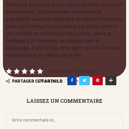
invitent à découvrir les multiples facettes du thé en
gastronomie. Ce livre révèle comment cet
ingrédient, souvent relégué à de simples infusions,
peut transformer l’art culinaire. Le thé se prête à
une variété de techniques de cuisine, allant du
pochage à la rôtisserie, en passant par le
déglaçage. Il est temps de le sortir de son contexte
habituel pour le mettre sur le feu.
Votez pour cet article
Mis à jour le : 14 juin 2026
PARTAGER CET ARTICLE
LAISSEZ UN COMMENTAIRE