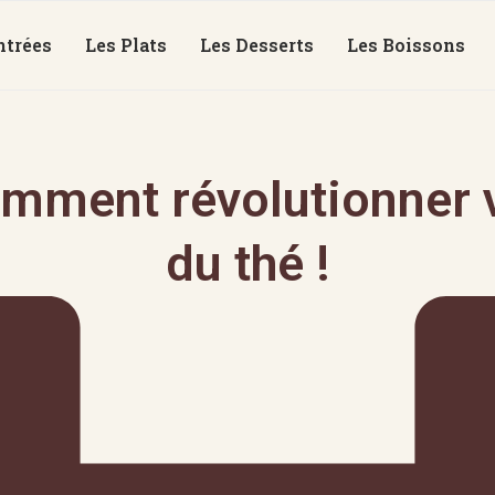
ntrées
Les Plats
Les Desserts
Les Boissons
mment révolutionner v
du thé !