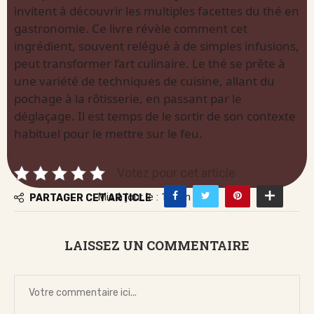
invitent à découvrir les multiples facettes du thé en
gastronomie. Ce livre révèle comment cet
ingrédient, souvent relégué à de simples infusions,
peut transformer l’art culinaire. Le thé se prête à
une variété de techniques de cuisine, allant du
pochage à la rôtisserie, en passant par le
déglaçage. Il est temps de le sortir de son contexte
habituel pour le mettre sur le feu.
Votez pour cet article
Mis à jour le : 16 juin 2026
PARTAGER CET ARTICLE
LAISSEZ UN COMMENTAIRE