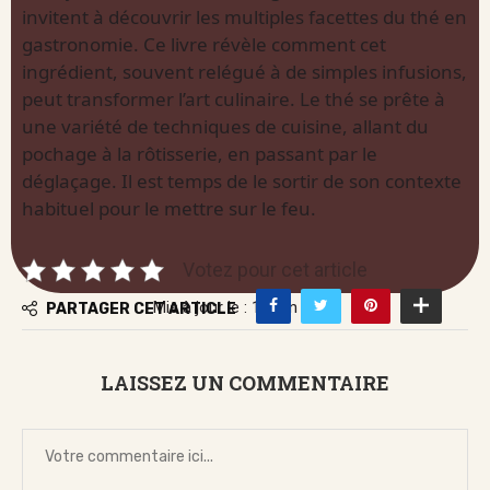
invitent à découvrir les multiples facettes du thé en
gastronomie. Ce livre révèle comment cet
ingrédient, souvent relégué à de simples infusions,
peut transformer l’art culinaire. Le thé se prête à
une variété de techniques de cuisine, allant du
pochage à la rôtisserie, en passant par le
déglaçage. Il est temps de le sortir de son contexte
habituel pour le mettre sur le feu.
Votez pour cet article
Mis à jour le : 16 juin 2026
PARTAGER CET ARTICLE
LAISSEZ UN COMMENTAIRE