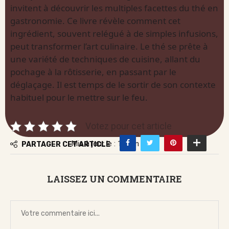
invitent à découvrir les multiples facettes du thé en
gastronomie. Ce livre révèle comment cet
ingrédient, souvent relégué à de simples infusions,
peut transformer l’art culinaire. Le thé se prête à
une variété de techniques de cuisine, allant du
pochage à la rôtisserie, en passant par le
déglaçage. Il est temps de le sortir de son contexte
habituel pour le mettre sur le feu.
Votez pour cet article
Mis à jour le : 17 juin 2026
PARTAGER CET ARTICLE
LAISSEZ UN COMMENTAIRE